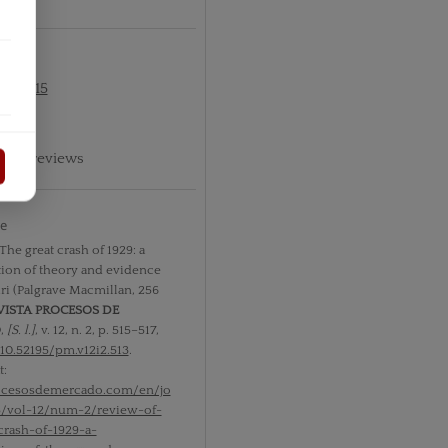
nº2 2015
phic reviews
te
The great crash of 1929: a
tion of theory and evidence
iri (Palgrave Macmillan, 256
VISTA PROCESOS DE
O
,
[S. l.]
, v. 12, n. 2, p. 515–517,
10.52195/pm.v12i2.513
.
t:
rocesosdemercado.com/en/jo
5/vol-12/num-2/review-of-
crash-of-1929-a-