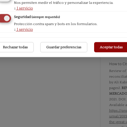
Nos permiten medir el tráfico y personalizar la experiencia.
↓
1
servicio
Seguridad
(siempre requerido)
Issue
Protección contra spam y bots en los formularios.
Vol. XII 
↓
1
servicio
Section
Bibliogra
Rechazar todas
Guardar preferencias
Aceptar todas
How to Ci
Review of 
reconcilia
by Ali Kab
pages).
RE
MERCAD
2021. DOI:
Available a
https://p
urnal/201
the-great-