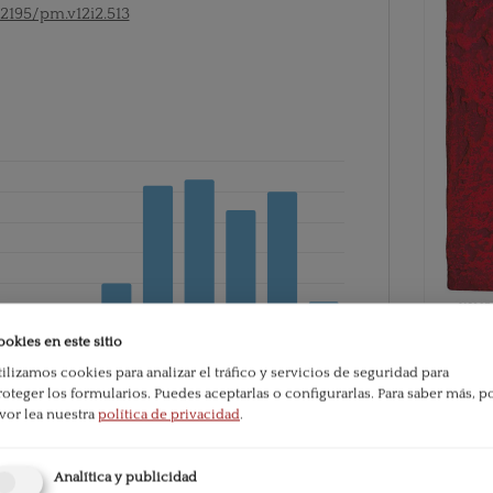
52195/pm.v12i2.513
ookies en este sitio
tilizamos cookies para analizar el tráfico y servicios de seguridad para
PDF
roteger los formularios. Puedes aceptarlas o configurarlas.
Para saber más, p
avor lea nuestra
política de privacidad
.
ublication:
117
Published
Analítica y publicidad
2021-06-