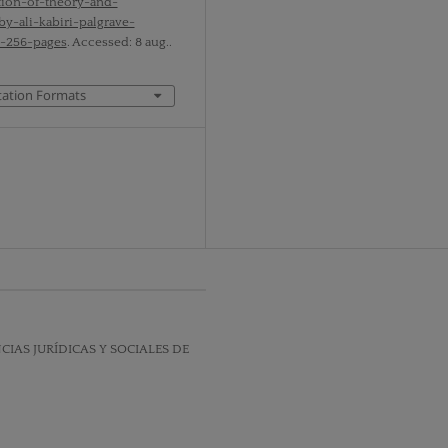
tion-of-theory-and-
y-ali-kabiri-palgrave-
-256-pages
. Accessed: 8 aug..
tation Formats
IAS JURÍDICAS Y SOCIALES DE