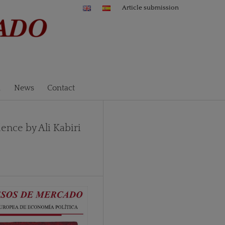
Article submission
n
News
Contact
dence by Ali Kabiri