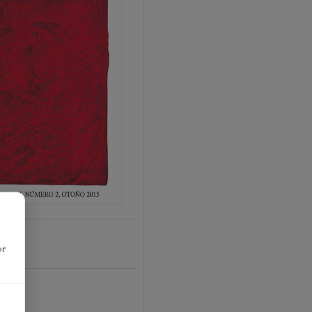
or
16