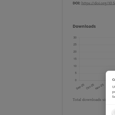
DOI:
https://doi.org/10.
Downloads
C
U
p
f
Total downloads since p