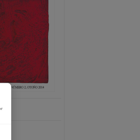
or
17