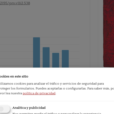
52195/pm.v11i2.538
ookies en este sitio
tilizamos cookies para analizar el tráfico y servicios de seguridad para
roteger los formularios. Puedes aceptarlas o configurarlas.
Para saber más, p
PDF
avor lea nuestra
política de privacidad
.
ublication:
103
Published
Analítica y publicidad
2021-06-
Nos permiten medir el tráfico y personalizar la experiencia.