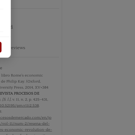
º2 2014
phic reviews
te
l libro Rome’s economic
 de Philip Kay. (Oxford,
versity Press, 2014, XV+384
EVISTA PROCESOS DE
O
,
[S. l.]
, v. 11, n. 2, p. 425–431,
10.52195/pm.v11i2.538
.
t:
rocesosdemercado.com/en/jo
4/vol-11/num-2/resena-del-
es-economic-revolution-de-