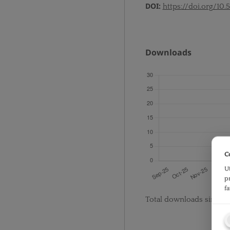
DOI:
https://doi.org/10.
Downloads
C
U
p
f
Total downloads since p