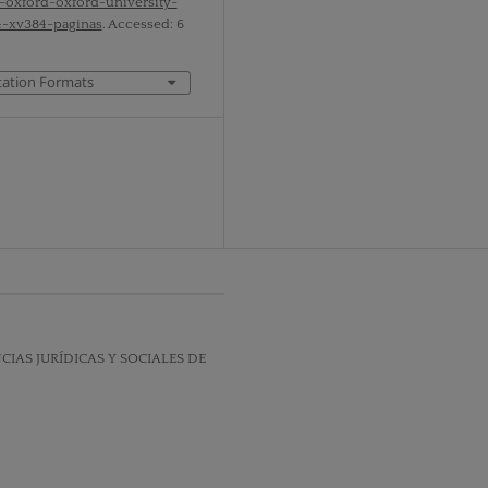
-oxford-oxford-university-
4-xv384-paginas
. Accessed: 6
tation Formats
IAS JURÍDICAS Y SOCIALES DE