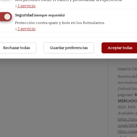
↓
1
servicio
Seguridad
(siempre requerido)
Issue
Protección contra spam y bots en los formularios.
Vol. XI n
↓
1
servicio
Section
Rechazar todas
Guardar preferencias
Aceptar todas
Bibliogra
How to Ci
Reseña de
revolution
Oxford Uni
páginas).
R
MERCAD
2021. DOI:
Available a
https://p
urnal/201
libro-rom