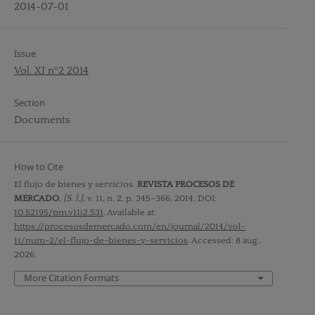
2014-07-01
Issue
Vol. XI nº2 2014
Section
Documents
How to Cite
El flujo de bienes y servicios.
REVISTA PROCESOS DE
MERCADO
,
[S. l.]
, v. 11, n. 2, p. 345–366, 2014. DOI:
10.52195/pm.v11i2.531
. Available at:
https://procesosdemercado.com/en/journal/2014/vol-
11/num-2/el-flujo-de-bienes-y-servicios
. Accessed: 8 aug..
2026.
More Citation Formats