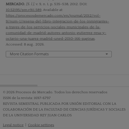
MERCADO
,
[S. l.]
, v. 9, n. 1, p. 535–538, 2012. DOI:
10.52195/pm.v9i1.589
. Available at:
https://procesosdemercado.com/en/journal/2012/vol-
9/num-1/resena-del-libro-integracion-de-los-inmigrantes-
a-traves-de-los-servicios-sociales-municipales-de-la-
comunidad-de-madrid-autores-antonio-gutierrez-resa-y-
octavio-una-juarez-madrid-uned-2010-166-paginas
.
Accessed: 8 aug.. 2026.
More Citation Formats
© 2026 Procesos de Mercado. Todos los derechos reservados
ISSN de la revista: 1697-6797
REVISTA SEMESTRAL PUBLICADA POR UNIÓN EDITORIAL CON LA
COLABORACIÓN DE LA FACULTAD DE CIENCIAS JURÍDICAS Y SOCIALES
DE LA UNIVERSIDAD REY JUAN CARLOS
Legal notice
|
Cookie settings