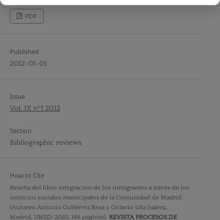
PDF
Published
2012-01-01
Issue
Vol. IX nº1 2012
Section
Bibliographic reviews
How to Cite
Reseña del libro Integración de los inmigrantes a través de los
servicios sociales municipales de la Comunidad de Madrid.
(Autores: Antonio Gutiérrez Resa y Octavio Uña Juárez,
Madrid, UNED, 2010, 166 páginas).
REVISTA PROCESOS DE