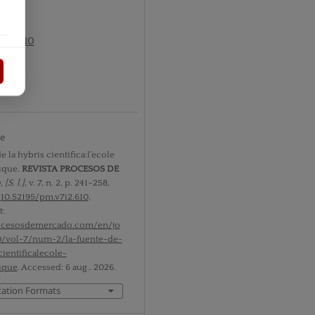
nº2 2010
ts
te
e la hybris científica:l’ecole
ique.
REVISTA PROCESOS DE
O
,
[S. l.]
, v. 7, n. 2, p. 241–258,
:
10.52195/pm.v7i2.610
.
t:
rocesosdemercado.com/en/jo
0/vol-7/num-2/la-fuente-de-
cientificalecole-
ique
. Accessed: 6 aug.. 2026.
tation Formats