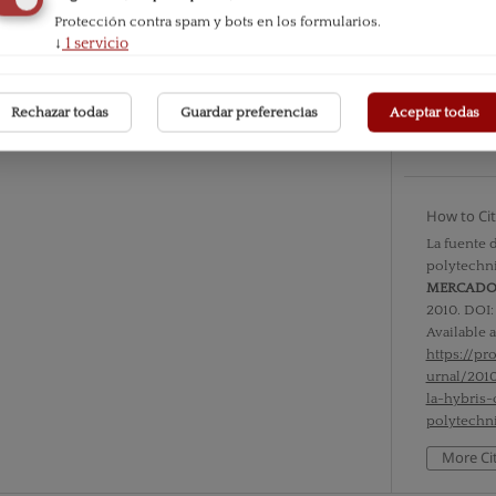
Protección contra spam y bots en los formularios.
Issue
↓
1
servicio
Vol. VII 
Rechazar todas
Guardar preferencias
Aceptar todas
Section
Documen
How to Ci
La fuente d
polytechn
MERCAD
2010. DOI
Available a
https://p
urnal/201
la-hybris-
polytechn
More Ci