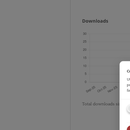
Downloads
C
U
p
f
Total downloads since p