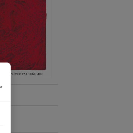
or
01