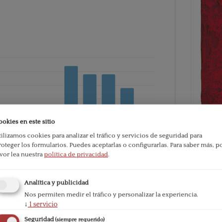
ookies en este sitio
tilizamos cookies para analizar el tráfico y servicios de seguridad para
roteger los formularios. Puedes aceptarlas o configurarlas.
Para saber más, p
avor lea nuestra
política de privacidad
.
PDF
ublication:
110
Analítica y publicidad
Published
Nos permiten medir el tráfico y personalizar la experiencia.
↓
1
servicio
2010-07-
Seguridad
(siempre requerido)