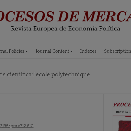
rnal Policies
Journal Content
Indexes
Subscriptio
is científica:l’ecole polytechnique
52195/pm.v7i2.610