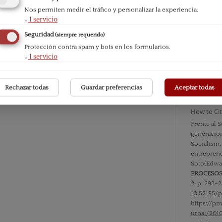
Nos permiten medir el tráfico y personalizar la experiencia.
↓
1
servicio
Issue
Seguridad
(siempre requerido)
Vol. VII 
Protección contra spam y bots en los formularios.
↓
1
servicio
Section
Bibliogra
Rechazar todas
Guardar preferencias
Aceptar todas
How to Ci
Frente al S
generación
Socialism
entreprene
Soto(Edwar
PROCESO
2, p. 293–2
10.52195/p
https://p
urnal/201