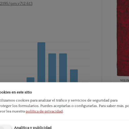
52195/pm.v7i2.613
ookies en este sitio
tilizamos cookies para analizar el tráfico y servicios de seguridad para
PDF
roteger los formularios. Puedes aceptarlas o configurarlas.
Para saber más, p
avor lea nuestra
política de privacidad
.
ublication:
102
Published
Analítica y publicidad
2010-07-