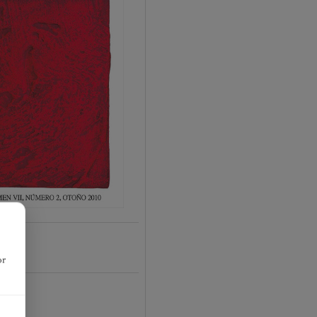
or
01