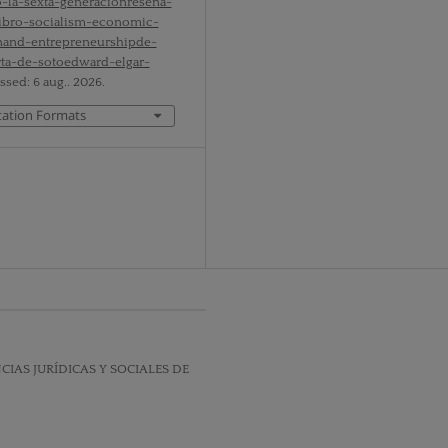
o-la-sexta-generacionresena-
libro-socialism-economic-
onand-entrepreneurshipde-
rta-de-sotoedward-elgar-
ssed: 6 aug.. 2026.
tation Formats
IAS JURÍDICAS Y SOCIALES DE