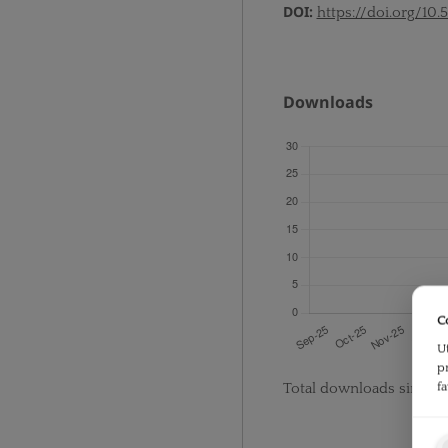
DOI:
https://doi.org/10.
Downloads
C
U
p
f
Total downloads since p