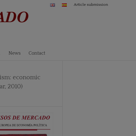
Article submission
n
News
Contact
alism: economic
r, 2010)