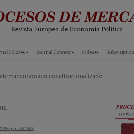
rnal Policies
Journal Content
Indexes
Subscriptio
 sistemaeconómico constitucionalizado
UTE
52195/pm.v5i1.645