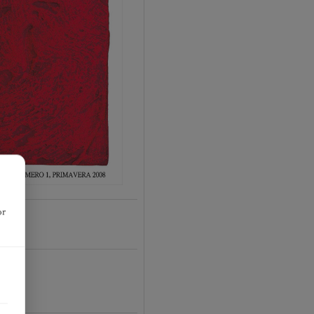
or
-01