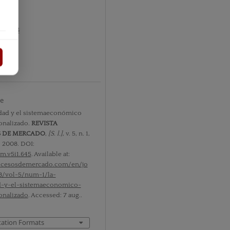
1 2008
ts
te
dad y el sistemaeconómico
onalizado.
REVISTA
S DE MERCADO
,
[S. l.]
, v. 5, n. 1,
, 2008. DOI:
m.v5i1.645
. Available at:
rocesosdemercado.com/en/jo
8/vol-5/num-1/la-
d-y-el-sistemaeconomico-
onalizado
. Accessed: 7 aug..
tation Formats