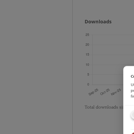
Downloads
C
U
p
f
Total downloads since p