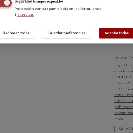
Seguridad
(siempre requerido)
Protección contra spam y bots en los formularios.
Issue
↓
1
servicio
Vol. V nº
Section
Rechazar todas
Guardar preferencias
Aceptar todas
Documen
How to Ci
La publici
constituci
PROCESO
p. 223–241
10.52195/p
https://p
urnal/200
publicida
constituci
2026.
More Ci