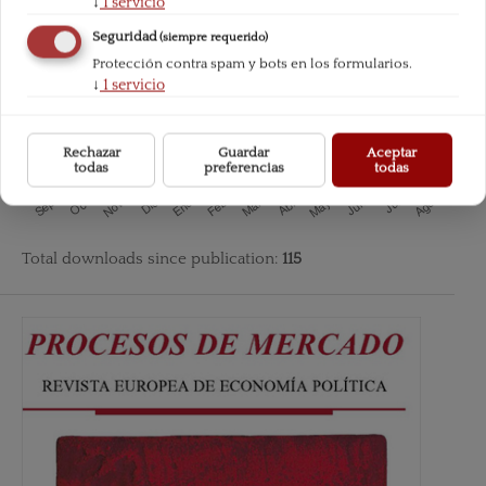
↓
1
servicio
Seguridad
(siempre requerido)
Protección contra spam y bots en los formularios.
↓
1
servicio
Rechazar
Guardar
Aceptar
todas
preferencias
todas
Total downloads since publication:
115