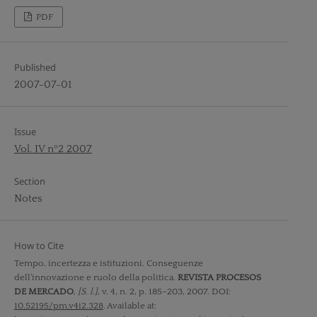
PDF
Published
2007-07-01
Issue
Vol. IV nº2 2007
Section
Notes
How to Cite
Tempo, incertezza e istituzioni. Conseguenze
dell’innovazione e ruolo della politica.
REVISTA PROCESOS
DE MERCADO
,
[S. l.]
, v. 4, n. 2, p. 185–203, 2007. DOI:
10.52195/pm.v4i2.328
. Available at: