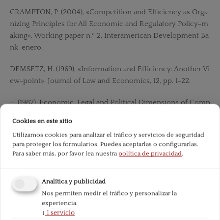
CRAMPTON, P. (2004), «Competition and Efficiency as Orga
nizing Principles for All Economic and Regulatory Policy-m
aking», Working paper n.º 2, Interamerican Development Ba
nk, enero.
DEMSETZ, H. (1969), «Information and Efficiency: Another Vi
ew-point», Journal of Law and Economics, 12, pp. 1-22.
— (1982), Economic, Legal and Political Dimensions of Comp
e-tition, Professor Dr. F. de Vries, Lectures in Economies, v.
Cookies en este sitio
4, North-Holland, Nueva York, pp. 386-393.
Utilizamos cookies para analizar el tráfico y servicios de seguridad
para proteger los formularios. Puedes aceptarlas o configurarlas.
DORFMAN, R.P.; SAMUELSON, P. y SOLOW, R.M. (1958), Line
Para saber más, por favor lea nuestra
política de privacidad
.
ar Pro-gramming and Economic Analysis, McGraw Hill, Nue
va York.
Analítica y publicidad
EPSTEIN, R. (1995), Simple Rules for a Complex World, Harv
Nos permiten medir el tráfico y personalizar la
experiencia.
ard Uni-versity Press, Cambridge.
↓
1
servicio