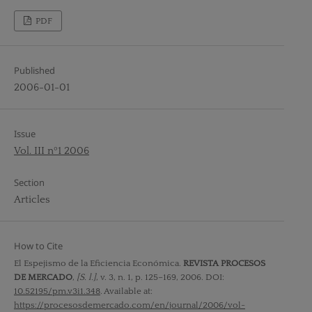
PDF
Published
2006-01-01
Issue
Vol. III nº1 2006
Section
Articles
How to Cite
El Espejismo de la Eficiencia Económica.
REVISTA PROCESOS
DE MERCADO
,
[S. l.]
, v. 3, n. 1, p. 125–169, 2006. DOI:
10.52195/pm.v3i1.348
. Available at:
https://procesosdemercado.com/en/journal/2006/vol-